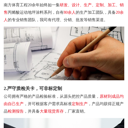
南方体育工程20余年始终如一集
研发、设计、生产、定制、加工、销
售
丙烯酸运动地坪涂料系列，自有
80余人
的生产加工团队，具备
20余
人
的专业销售团队，我司有代理、分销、批发等销售渠道。
2.严守质检关卡，可非标定制
公司拥有严格的产品检验标准，从源头把控产品质量，
原材到成品均
由自己生产
，并可根据客户需求高标准
定制生产
，产品均获得正规产
品
检测报告
，并具备
大量现货库存
，厂家直销。