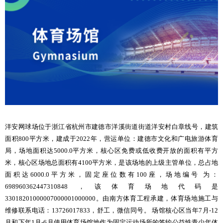
洋安网球场位于浙江省杭州市建德市洋溪街道街道洋安村白章线号，建筑
面积800平方米，建成于2022年，营运单位：建德市文化和广电旅游体育
局，场地面积达5000.0平方米，核心区免费或低收费开放的面积有平方
米，核心区场地总面积有4100平方米，是该场地的上级主管单位，总占地
面积达6000.0平方米，固定座位数有100座，场地编号 为：
698960362447310848，该体育场地代码是
33018201000007000001000000。由南方体育工程承建，体育场地施工与
维修联系电话：13726017833，舒工，微信同号。 场馆核心区当年7月-12
月和下年1月-6月使用体育场馆地作为固定运动场所的签约公益性青少年体