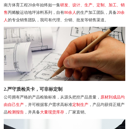
南方体育工程20余年始终如一集
研发、设计、生产、定制、加工、销
售
丙烯酸运动地坪涂料系列，自有
80余人
的生产加工团队，具备
20余
人
的专业销售团队，我司有代理、分销、批发等销售渠道。
2.严守质检关卡，可非标定制
公司拥有严格的产品检验标准，从源头把控产品质量，
原材到成品均
由自己生产
，并可根据客户需求高标准
定制生产
，产品均获得正规产
品
检测报告
，并具备
大量现货库存
，厂家直销。