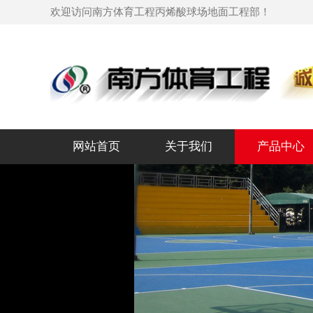
欢迎访问南方体育工程丙烯酸球场地面工程部！
网站首页
关于我们
产品中心