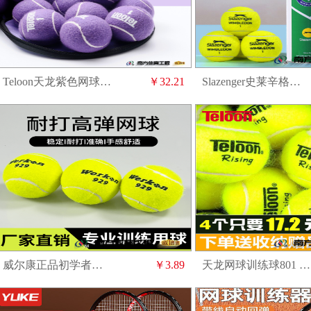
Teloon天龙紫色网球训练球男女专业耐打耐磨无压初学训练比赛网球
￥32.21
Slazenger史莱辛格铁罐网球施莱辛格温网比赛用球高弹耐打训练球
威尔康正品初学者耐打耐磨网球初中级比赛专业网球训练网球弹力球
￥3.89
天龙网球训练球801 网球初学者专用耐磨袋装高弹性