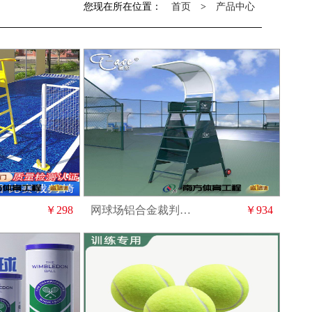
您现在所在位置：
首页
>
产品中心
￥298
网球场铝合金裁判椅子比赛型网球场地裁判椅带轮子可移动轻便
￥934